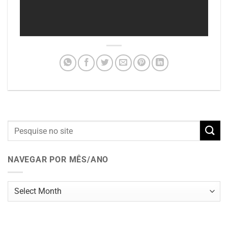
NAVEGAR POR MÊS/ANO
Navegar
por
mês/ano