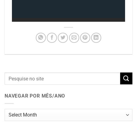
NAVEGAR POR MÊS/ANO
Navegar
por
mês/ano