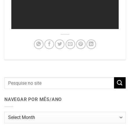
NAVEGAR POR MÊS/ANO
Navegar
por
mês/ano