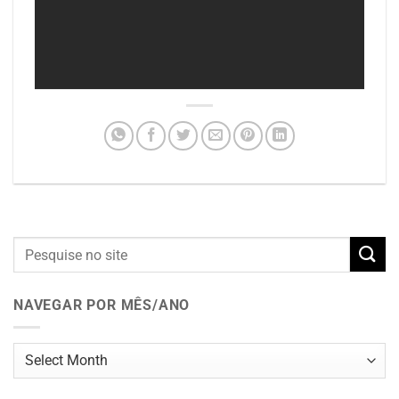
NAVEGAR POR MÊS/ANO
Navegar
por
mês/ano