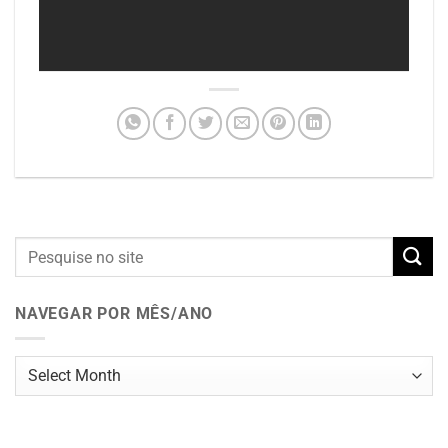
NAVEGAR POR MÊS/ANO
Navegar
por
mês/ano