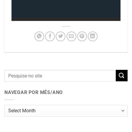
NAVEGAR POR MÊS/ANO
Navegar
por
mês/ano