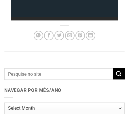
NAVEGAR POR MÊS/ANO
Navegar
por
mês/ano