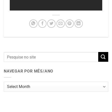
NAVEGAR POR MÊS/ANO
Navegar
por
mês/ano