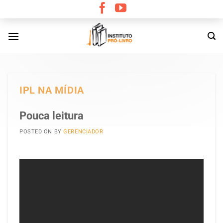
Skip
to
content
IPL NA MÍDIA
Pouca leitura
POSTED ON
BY
GERENCIADOR