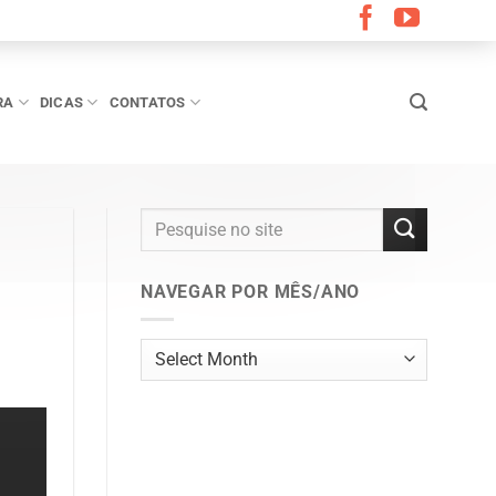
RA
DICAS
CONTATOS
NAVEGAR POR MÊS/ANO
Navegar
por
mês/ano