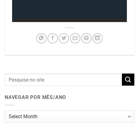
NAVEGAR POR MÊS/ANO
Navegar
por
mês/ano