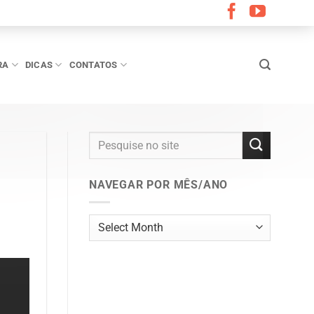
RA
DICAS
CONTATOS
NAVEGAR POR MÊS/ANO
Navegar
por
mês/ano