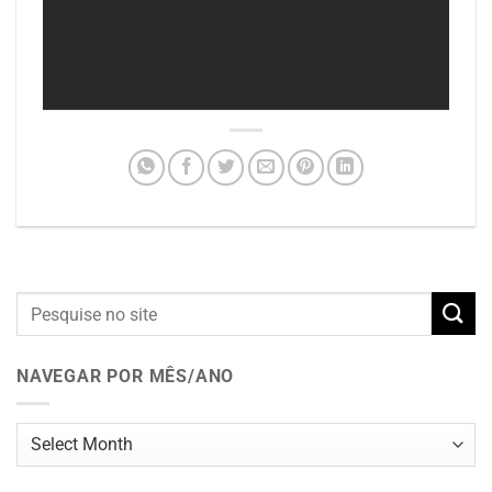
NAVEGAR POR MÊS/ANO
Navegar
por
mês/ano