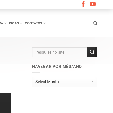
RA
DICAS
CONTATOS
NAVEGAR POR MÊS/ANO
Navegar
por
mês/ano