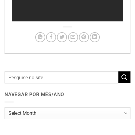
NAVEGAR POR MÊS/ANO
Navegar
por
mês/ano