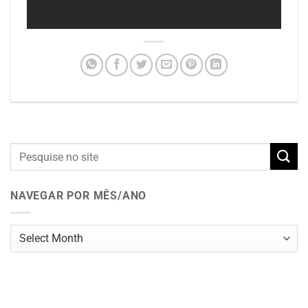
NAVEGAR POR MÊS/ANO
Navegar
por
mês/ano