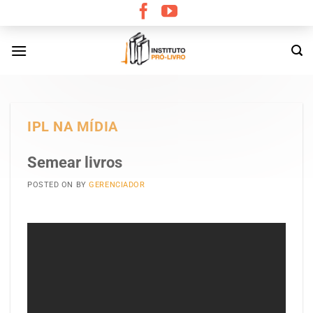
Skip
to
content
IPL NA MÍDIA
Semear livros
POSTED ON
BY
GERENCIADOR