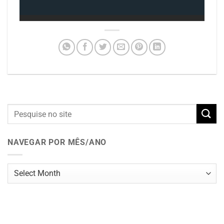
NAVEGAR POR MÊS/ANO
Navegar
por
mês/ano