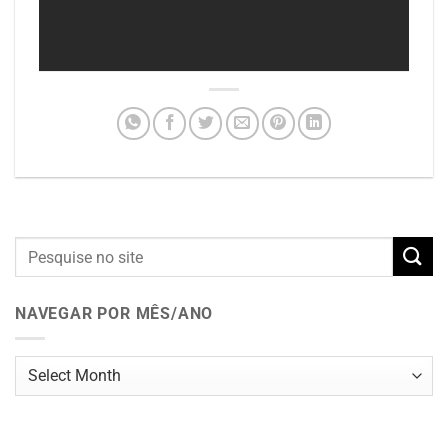
NAVEGAR POR MÊS/ANO
Navegar
por
mês/ano