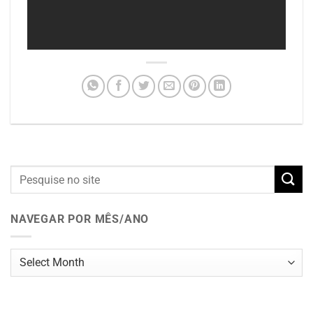
NAVEGAR POR MÊS/ANO
Navegar
por
mês/ano