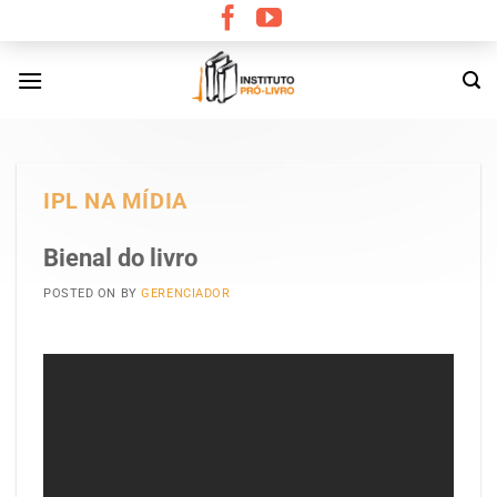
Skip
to
content
IPL NA MÍDIA
Bienal do livro
POSTED ON
BY
GERENCIADOR