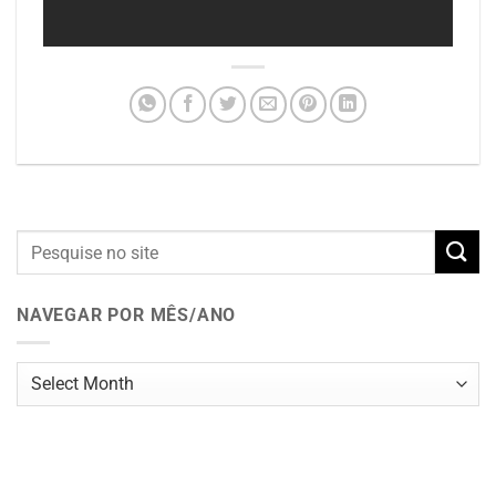
NAVEGAR POR MÊS/ANO
Navegar
por
mês/ano