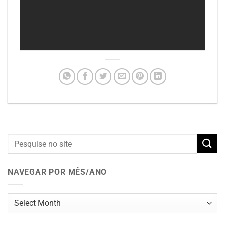
NAVEGAR POR MÊS/ANO
Navegar
por
mês/ano