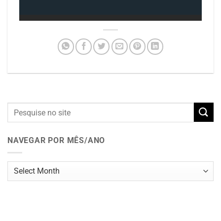
NAVEGAR POR MÊS/ANO
Navegar
por
mês/ano