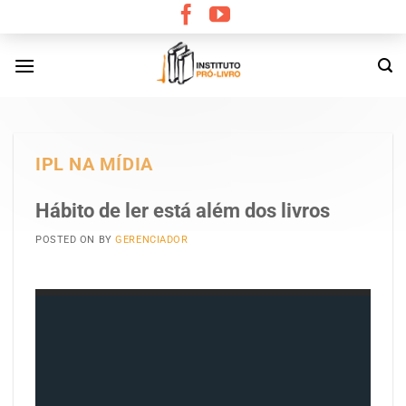
Skip
to
content
IPL NA MÍDIA
Hábito de ler está além dos livros
POSTED ON
BY
GERENCIADOR