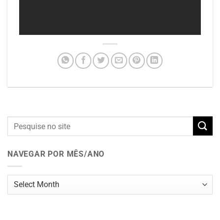
NAVEGAR POR MÊS/ANO
Navegar
por
mês/ano