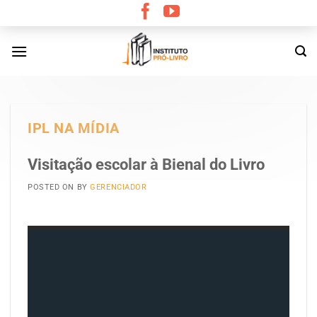
Skip
to
content
IPL NA MÍDIA
Visitação escolar à Bienal do Livro
POSTED ON
BY
GERENCIADOR