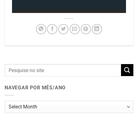
NAVEGAR POR MÊS/ANO
Navegar
por
mês/ano