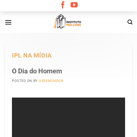
Skip
to
content
IPL NA MÍDIA
O Dia do Homem
POSTED ON
BY
GERENCIADOR