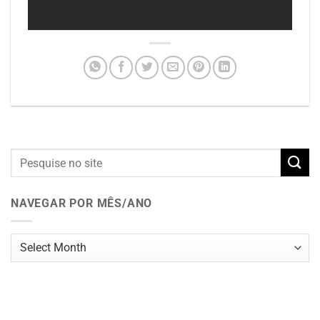
NAVEGAR POR MÊS/ANO
Navegar
por
mês/ano