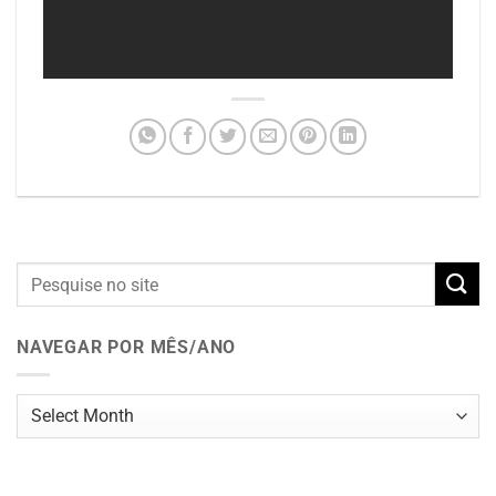
NAVEGAR POR MÊS/ANO
Navegar
por
mês/ano