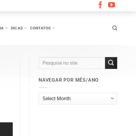
RA
DICAS
CONTATOS
NAVEGAR POR MÊS/ANO
Navegar
por
mês/ano