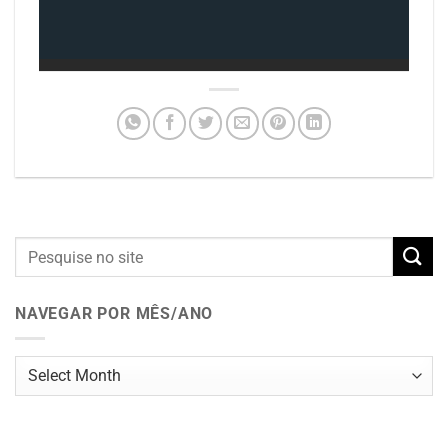
NAVEGAR POR MÊS/ANO
Navegar
por
mês/ano