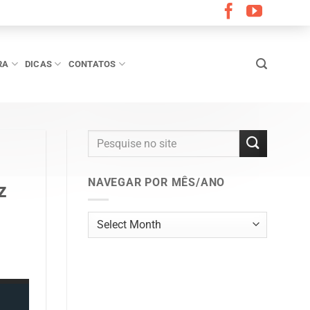
RA
DICAS
CONTATOS
NAVEGAR POR MÊS/ANO
z
Navegar
por
mês/ano