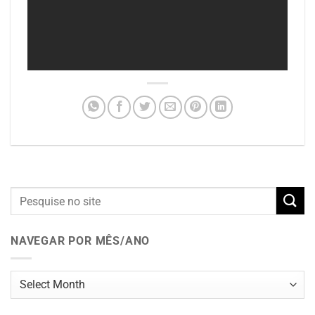
NAVEGAR POR MÊS/ANO
Navegar
por
mês/ano