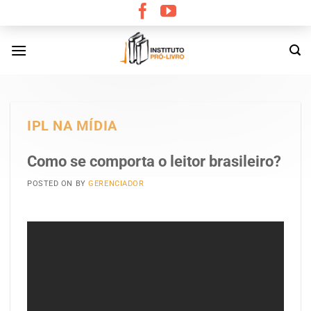
Skip
to
content
IPL NA MÍDIA
Como se comporta o leitor brasileiro?
POSTED ON
BY
GERENCIADOR