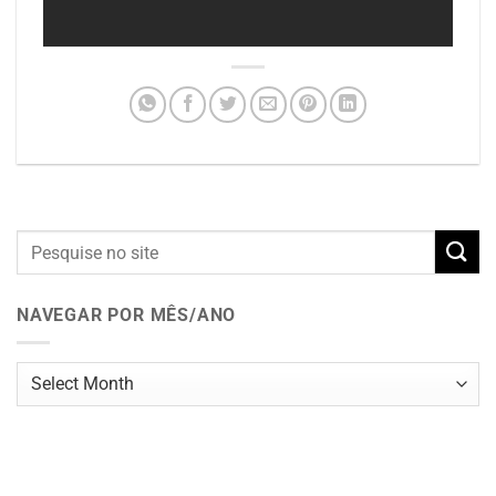
NAVEGAR POR MÊS/ANO
Navegar
por
mês/ano