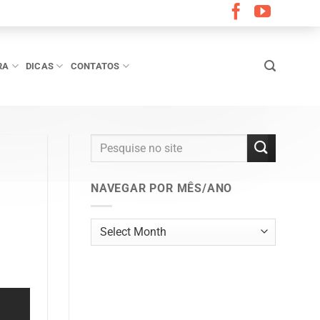
RA
DICAS
CONTATOS
NAVEGAR POR MÊS/ANO
Navegar
por
mês/ano