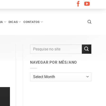
RA
DICAS
CONTATOS
NAVEGAR POR MÊS/ANO
Navegar
por
mês/ano