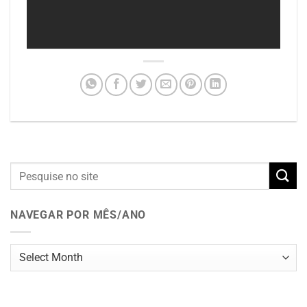
NAVEGAR POR MÊS/ANO
Navegar
por
mês/ano