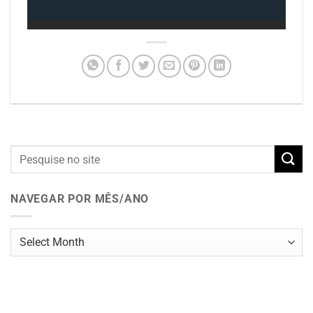
NAVEGAR POR MÊS/ANO
Navegar
por
mês/ano