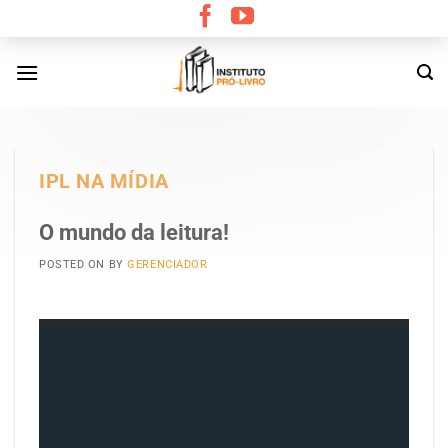
Skip
to
content
IPL NA MÍDIA
O mundo da leitura!
POSTED ON
BY
GERENCIADOR