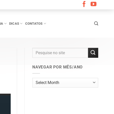
RA
DICAS
CONTATOS
NAVEGAR POR MÊS/ANO
Navegar
por
mês/ano