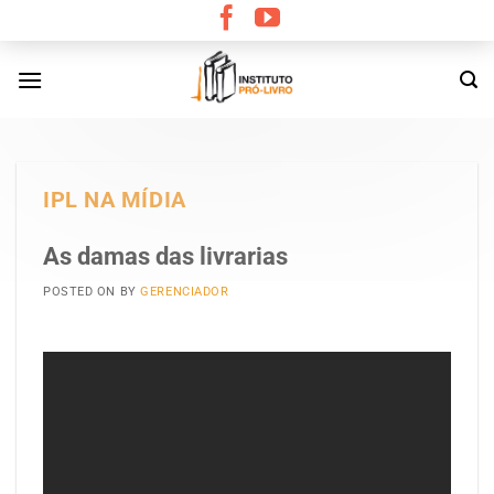
Skip
to
content
IPL NA MÍDIA
As damas das livrarias
POSTED ON
BY
GERENCIADOR