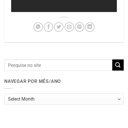
NAVEGAR POR MÊS/ANO
Navegar
por
mês/ano