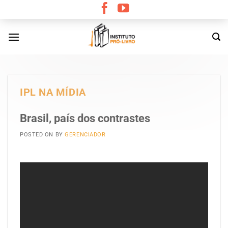
Skip
to
content
IPL NA MÍDIA
Brasil, país dos contrastes
POSTED ON
BY
GERENCIADOR