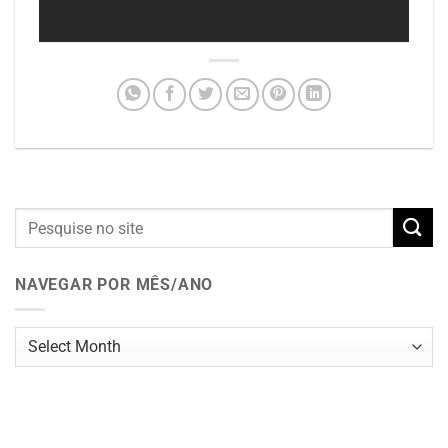
NAVEGAR POR MÊS/ANO
Navegar
por
mês/ano