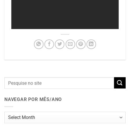
NAVEGAR POR MÊS/ANO
Navegar
por
mês/ano