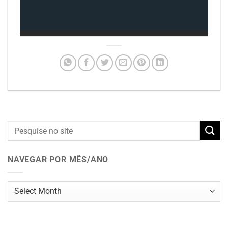
NAVEGAR POR MÊS/ANO
Navegar
por
mês/ano