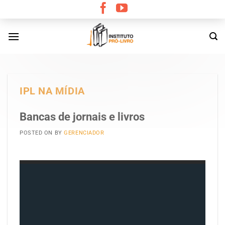
Skip
to
content
IPL NA MÍDIA
Bancas de jornais e livros
POSTED ON
BY
GERENCIADOR