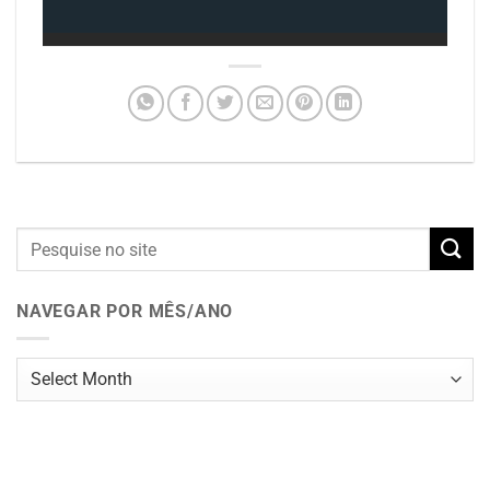
NAVEGAR POR MÊS/ANO
Navegar
por
mês/ano