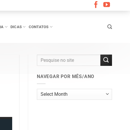
RA
DICAS
CONTATOS
NAVEGAR POR MÊS/ANO
Navegar
por
mês/ano