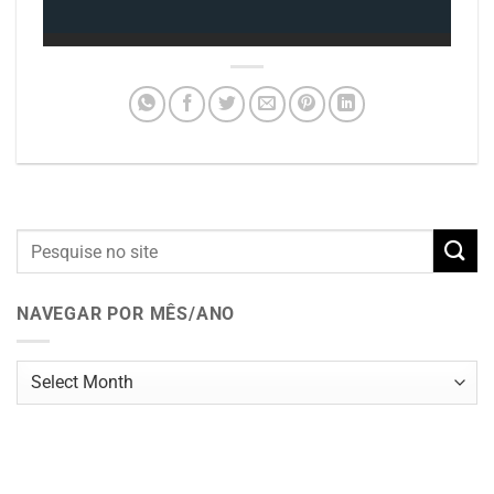
NAVEGAR POR MÊS/ANO
Navegar
por
mês/ano