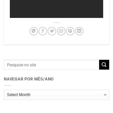
NAVEGAR POR MÊS/ANO
Navegar
por
mês/ano