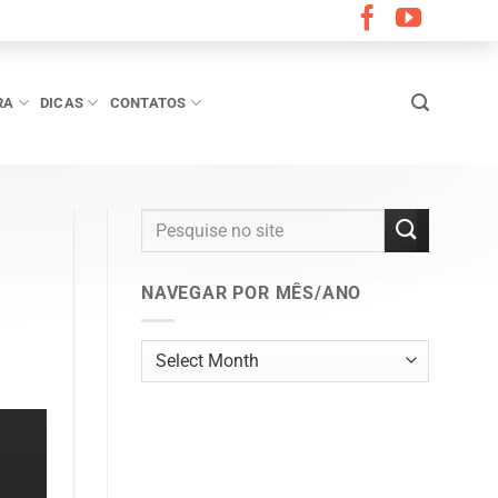
RA
DICAS
CONTATOS
NAVEGAR POR MÊS/ANO
Navegar
por
mês/ano