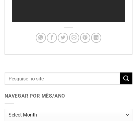
NAVEGAR POR MÊS/ANO
Navegar
por
mês/ano