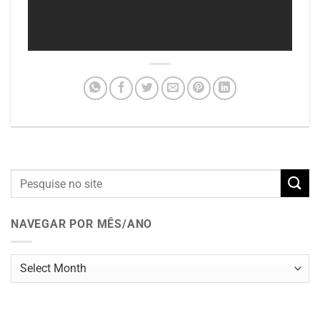
NAVEGAR POR MÊS/ANO
Navegar
por
mês/ano