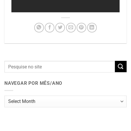
NAVEGAR POR MÊS/ANO
Navegar
por
mês/ano