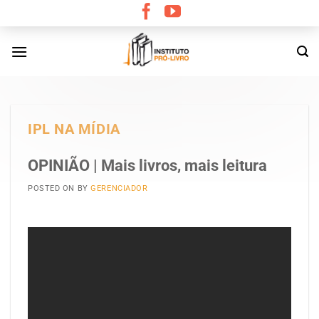
Skip
to
content
IPL NA MÍDIA
OPINIÃO | Mais livros, mais leitura
POSTED ON
BY
GERENCIADOR