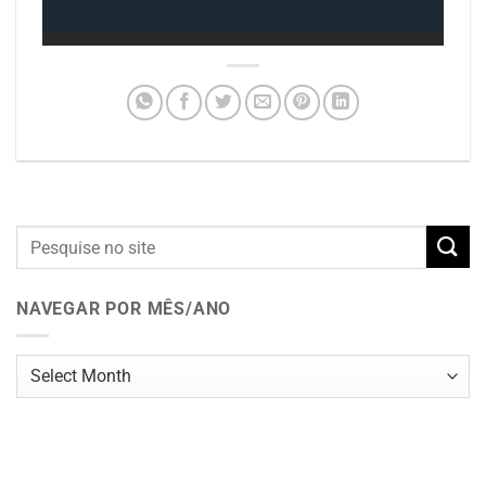
NAVEGAR POR MÊS/ANO
Navegar
por
mês/ano