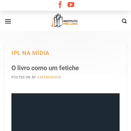
Skip
to
content
IPL NA MÍDIA
O livro como um fetiche
POSTED ON
BY
GERENCIADOR