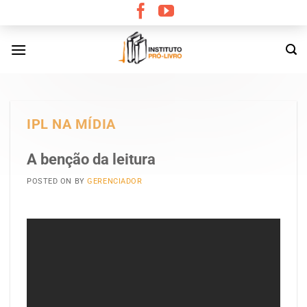
Skip
to
content
IPL NA MÍDIA
A benção da leitura
POSTED ON
BY
GERENCIADOR