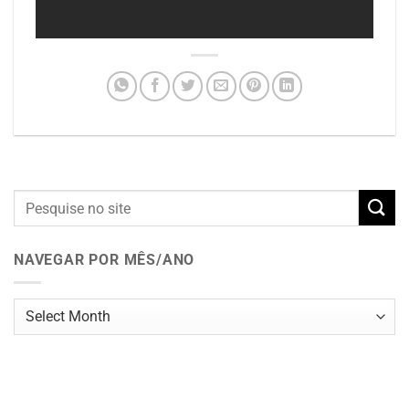
NAVEGAR POR MÊS/ANO
Navegar
por
mês/ano