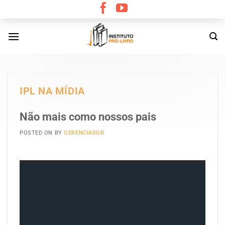
Skip
to
content
IPL NA MÍDIA
Não mais como nossos pais
POSTED ON
BY
GERENCIADOR