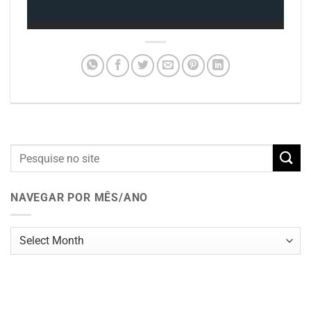
NAVEGAR POR MÊS/ANO
Navegar
por
mês/ano